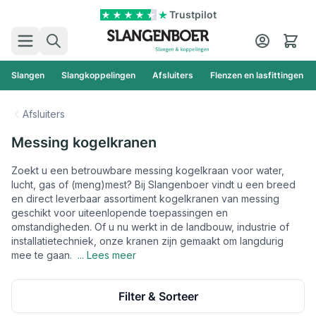
Ga naar de inhoud
Trustpilot
Zoek
Cart
Slangen
Slangkoppelingen
Afsluiters
Flenzen en lasfittingen
Afsluiters
Messing kogelkranen
Zoekt u een betrouwbare messing kogelkraan voor water,
lucht, gas of (meng)mest? Bij Slangenboer vindt u een breed
en direct leverbaar assortiment kogelkranen van messing
geschikt voor uiteenlopende toepassingen en
omstandigheden. Of u nu werkt in de landbouw, industrie of
installatietechniek, onze kranen zijn gemaakt om langdurig
mee te gaan.
... Lees meer
Filter & Sorteer