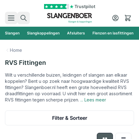
Ga naar de inhoud
Trustpilot
Zoek
Cart
Slangen
Slangkoppelingen
Afsluiters
Flenzen en lasfittingen
Home
RVS Fittingen
Wilt u verschillende buizen, leidingen of slangen aan elkaar
koppelen? Bent u op zoek naar hoogwaardige kwaliteit RVS
fittingen? Slangenboer.nl heeft een grote hoeveelheid RVS
draadfittingen op voorraad. U vindt hier een groot assortiment
RVS fittingen tegen scherpe prijzen.
... Lees meer
Filter & Sorteer
Foto-tabel
Lijst