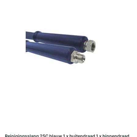
Reinigingsslang 2SC blauw 1 x buitendraad 1 x binnendraad