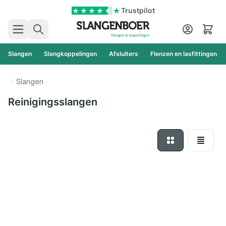
Ga naar de inhoud
Trustpilot
Zoek
Cart
Slangen
Slangkoppelingen
Afsluiters
Flenzen en lasfittingen
Slangen
Reinigingsslangen
Foto-tabel
Lijst