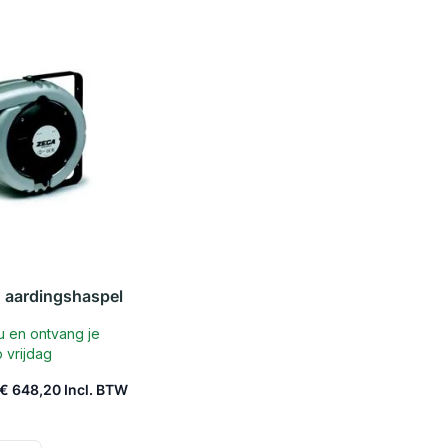
 aardingshaspel
u en ontvang je
 vrijdag
€ 648,20
 winkelwagen