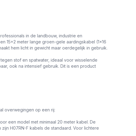
rofessionals in de landbouw, industrie en
 een 15+2 meter lange groen-gele aardingskabel (1x16
akt hem licht in gewicht maar oerdegelijk in gebruik.
 tegen stof en spatwater, ideaal voor wisselende
ar, ook na intensief gebruik. Dit is een product
tal overwegingen op een rij:
voor een model met minimaal 20 meter kabel. De
 zijn H07RN-F kabels de standaard. Voor lichtere