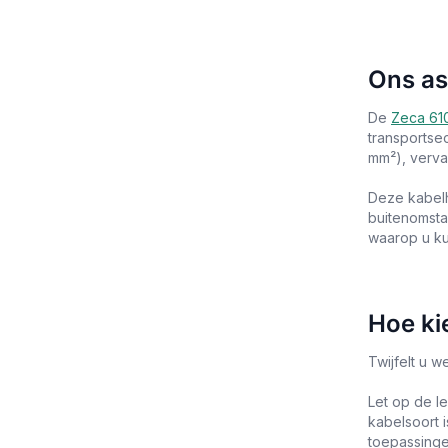
Ons as
De
Zeca 61
transportse
mm²), verva
Deze kabelh
buitenomstan
waarop u kun
Hoe ki
Twijfelt u 
Let op de l
kabelsoort 
toepassinge