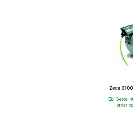
Zeca 6100
Bestel n
order op
In