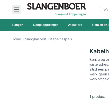
Ga naar de inhoud
Zoek
Slangen
Slangkoppelingen
Afsluiters
Flenzen en l
Home
Slanghaspels
Kabelhaspels
Kabelh
Bent u op z
juiste adre
altijd een 
werk geen mo
werkomgevi
1
product