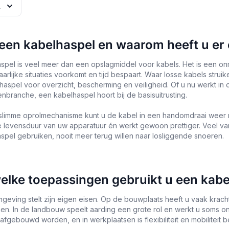
 een kabelhaspel en waarom heeft u er
spel is veel meer dan een opslagmiddel voor kabels. Het is een 
aarlijke situaties voorkomt en tijd bespaart. Waar losse kabels stru
aspel voor overzicht, bescherming en veiligheid. Of u nu werkt in d
branche, een kabelhaspel hoort bij de basisuitrusting.
 slimme oprolmechanisme kunt u de kabel in een handomdraai weer n
 levensduur van uw apparatuur én werkt gewoon prettiger. Veel va
aspel gebruiken, nooit meer terug willen naar losliggende snoeren.
elke toepassingen gebruikt u een kabe
geving stelt zijn eigen eisen. Op de bouwplaats heeft u vaak kra
nen. In de landbouw speelt aarding een grote rol en werkt u soms 
afgebouwd worden, en in werkplaatsen is flexibiliteit en mobiliteit be