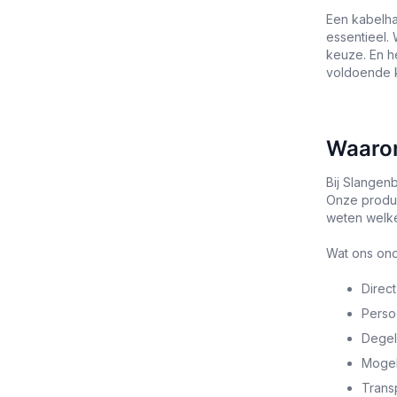
Een kabelha
essentieel.
keuze. En h
voldoende k
Waarom
Bij Slangen
Onze produc
weten welke 
Wat ons ond
Direct
Persoo
Degel
Mogel
Transp