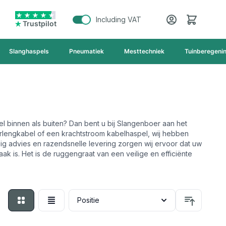
Cart
Including VAT
Trustpilot
Slanghaspels
Pneumatiek
Mesttechniek
Tuinberegeni
l binnen als buiten? Dan bent u bij Slangenboer aan het
erlengkabel of een krachtstroom kabelhaspel, wij hebben
dig advies en razendsnelle levering zorgen wij ervoor dat uw
ak is. Het is de ruggengraat van een veilige en efficiënte
Foto-tabel
Lijst
Sortee