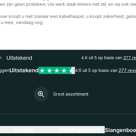
gen zijn geen probleem. Uw werk staat immers niet stil, en wij ook nie
boer koopt u niet zomaar een kabelhaspel, u koopt zekerheid, gemak
 u mee, vandaag nog.
Uitstekend
eggen
4.6 uit 5 op basis van
277 rev
Groot assortiment
Contact
Bedrijfsgegevens
Slangenboer