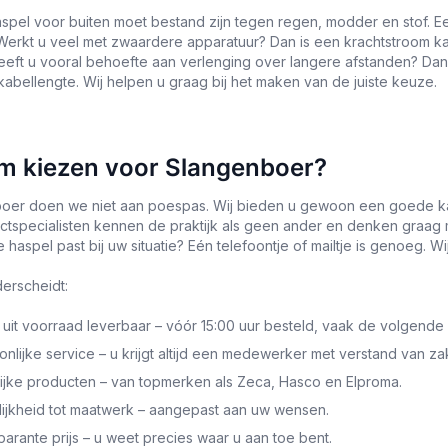
spel voor buiten moet bestand zijn tegen regen, modder en stof. Ee
 Werkt u veel met zwaardere apparatuur? Dan is een krachtstroom k
eeft u vooral behoefte aan verlenging over langere afstanden? Dan
abellengte. Wij helpen u graag bij het maken van de juiste keuze.
 kiezen voor Slangenboer?
boer doen we niet aan poespas. Wij bieden u gewoon een goede kabe
tspecialisten kennen de praktijk als geen ander en denken graag m
haspel past bij uw situatie? Eén telefoontje of mailtje is genoeg. Wi
erscheidt:
 uit voorraad leverbaar – vóór 15:00 uur besteld, vaak de volgende d
nlijke service – u krijgt altijd een medewerker met verstand van zak
ijke producten – van topmerken als Zeca, Hasco en Elproma.
ijkheid tot maatwerk – aangepast aan uw wensen.
arante prijs – u weet precies waar u aan toe bent.