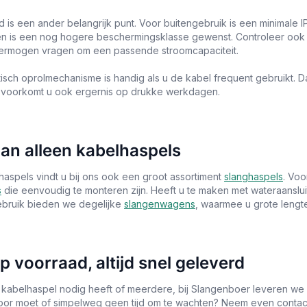
d is een ander belangrijk punt. Voor buitengebruik is een minimale I
n is een nog hogere beschermingsklasse gewenst. Controleer ook 
ermogen vragen om een passende stroomcapaciteit.
isch oprolmechanisme is handig als u de kabel frequent gebruikt. D
 voorkomt u ook ergernis op drukke werkdagen.
an alleen kabelhaspels
haspels vindt u bij ons ook een groot assortiment
slanghaspels
. Vo
s
die eenvoudig te monteren zijn. Heeft u te maken met wateraanslu
ebruik bieden we degelijke
slangenwagens
, waarmee u grote lengt
op voorraad, altijd snel geleverd
 kabelhaspel nodig heeft of meerdere, bij Slangenboer leveren we s
door moet of simpelweg geen tijd om te wachten? Neem even contact