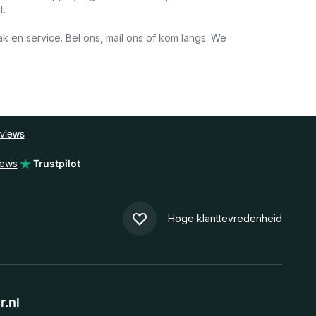
t.
 en service. Bel ons, mail ons of kom langs. We
iews
Trustpilot
Hoge klanttevredenheid
.nl