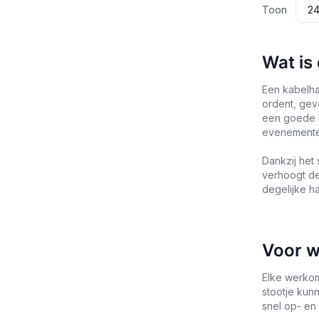
Toon
Wat is
Een kabelha
ordent, gev
een goede h
evenementen
Dankzij het
verhoogt de
degelijke h
Voor w
Elke werkom
stootje kun
snel op- en 