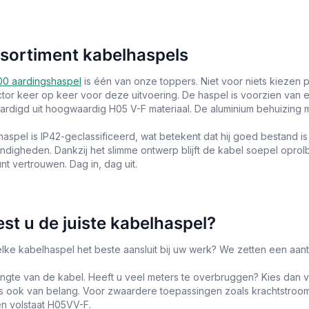
sortiment kabelhaspels
00 aardingshaspel
is één van onze toppers. Niet voor niets kiezen p
ctor keer op keer voor deze uitvoering. De haspel is voorzien van
ardigd uit hoogwaardig H05 V-F materiaal. De aluminium behuizing ma
aspel is IP42-geclassificeerd, wat betekent dat hij goed bestand is
digheden. Dankzij het slimme ontwerp blijft de kabel soepel oprolba
t vertrouwen. Dag in, dag uit.
est u de juiste kabelhaspel?
welke kabelhaspel het beste aansluit bij uw werk? We zetten een aan
engte van de kabel. Heeft u veel meters te overbruggen? Kies dan 
is ook van belang. Voor zwaardere toepassingen zoals krachtstroom
n volstaat H05VV-F.