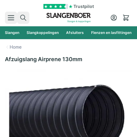
Ga naar de inhoud
Trustpilot
Zoek
Cart
Slangen
Slangkoppelingen
Afsluiters
Flenzen en lasfittingen
Home
Afzuigslang Airprene 130mm