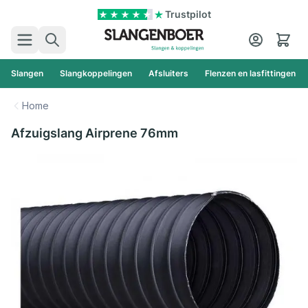
Ga naar de inhoud
Trustpilot
Zoek
Cart
Slangen
Slangkoppelingen
Afsluiters
Flenzen en lasfittingen
Home
Afzuigslang Airprene 76mm