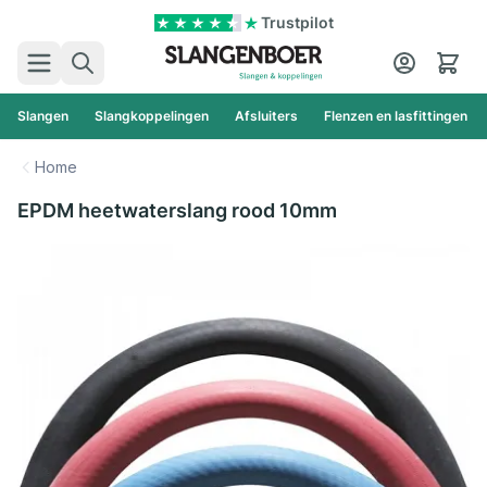
Ga naar de inhoud
Trustpilot
Zoek
Cart
Slangen
Slangkoppelingen
Afsluiters
Flenzen en lasfittingen
Home
EPDM heetwaterslang rood 10mm