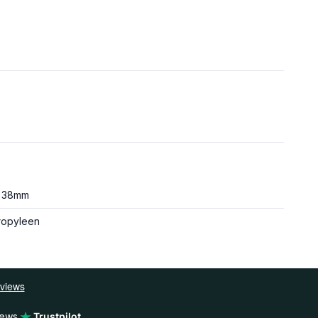
 38mm
ropyleen
iews
Trustpilot