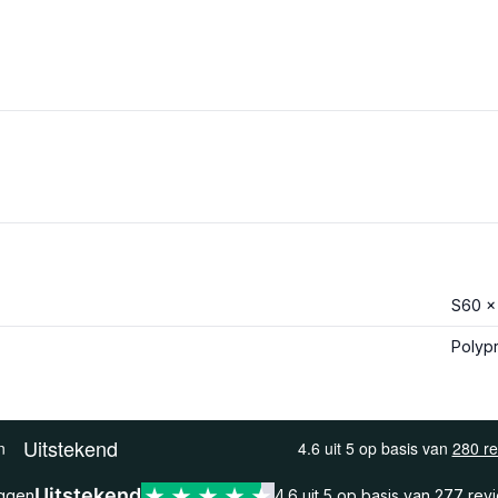
S60 x
Polyp
Uitstekend
eggen
4.6 uit 5 op basis van
277 rev