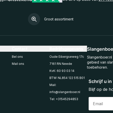
Groot assortiment
Contact
Bedrijfsgegevens
Slangenboer
Bel ons
Oude Eibergseweg 17c
Slangenboer.nl 
gebied van sla
Mail ons
7161 RN Neede
toebehoren.
KvK: 60 93 03 14
BTW: NL854 122 515 B01
Schrijf u i
Mail:
Blijf op de 
info@slangenboer.nl
Email
Tel: +31545294853