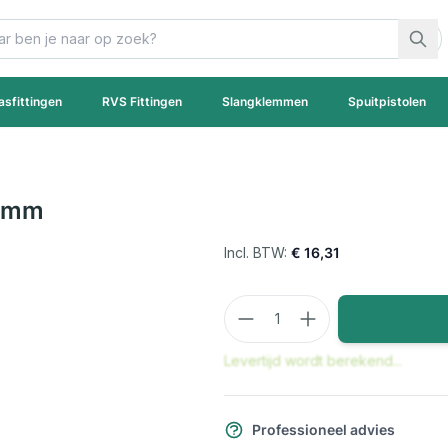
asfittingen
RVS Fittingen
Slangklemmen
Spuitpistolen
38mm
€ 16,31
Aantal
Levertijd wordt berekend...
Professioneel advies