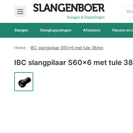
Ga naar de inhoud
Zoek
Slangen
Slangkoppelingen
Afsluiters
Flenzen en l
Home
IBC slangpilaar S60x6 met tule 38mm
IBC slangpilaar S60x6 met tule 