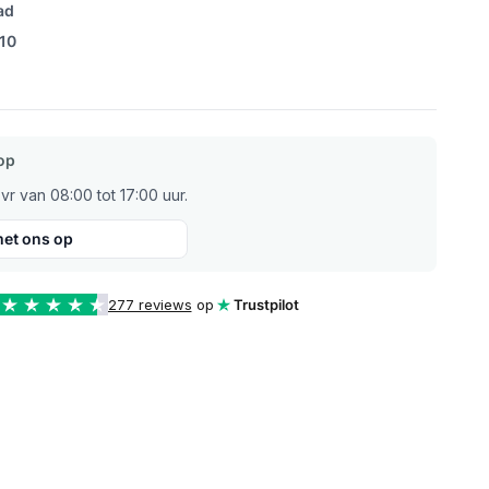
ad
/10
op
r van 08:00 tot 17:00 uur.
et ons op
277 reviews
op
Trustpilot