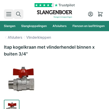
Ga naar de inhoud
Trustpilot
Zoek
Cart
Slangen
Slangkoppelingen
Afsluiters
Flenzen en lasfittingen
Afsluiters
Vlinderkleppen
Itap kogelkraan met vlinderhendel binnen x
buiten 3/4"