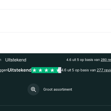
Uitstekend
eggen
4.6 uit 5 op basis van
277 rev
Groot assortiment