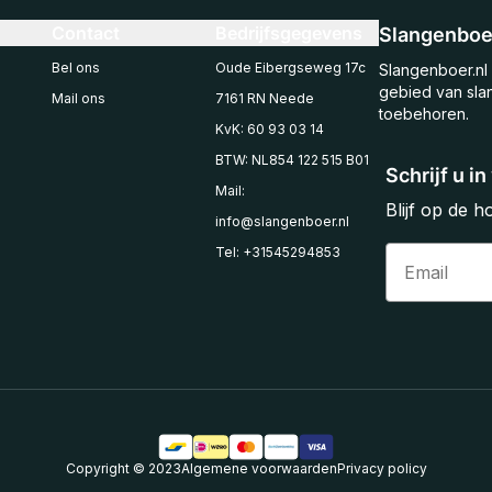
Contact
Bedrijfsgegevens
Slangenboer
Bel ons
Oude Eibergseweg 17c
Slangenboer.nl 
gebied van sla
Mail ons
7161 RN Neede
toebehoren.
KvK: 60 93 03 14
BTW: NL854 122 515 B01
Schrijf u i
Mail:
Blijf op de 
info@slangenboer.nl
Email
Tel: +31545294853
Copyright © 2023
Algemene voorwaarden
Privacy policy