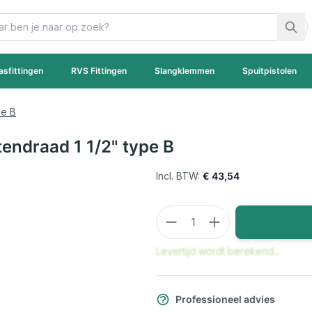
asfittingen
RVS Fittingen
Slangklemmen
Spuitpistolen
pe B
ndraad 1 1/2" type B
€ 43,54
Aantal
Levertijd wordt berekend...
Professioneel advies