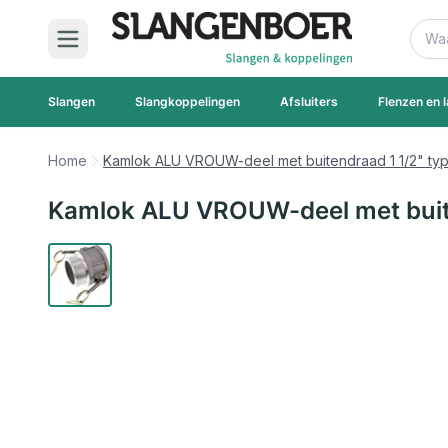
Ga naar de inhoud
Zoek
Slangen
Slangkoppelingen
Afsluiters
Flenzen en l
Home
Kamlok ALU VROUW-deel met buitendraad 1 1/2" ty
Kamlok ALU VROUW-deel met buite