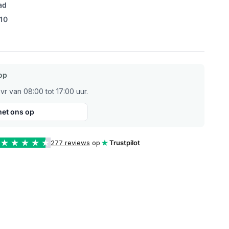
ad
/10
op
r van 08:00 tot 17:00 uur.
et ons op
277 reviews
op
Trustpilot