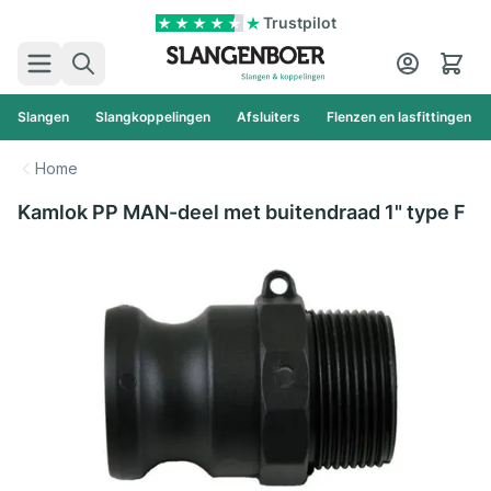
Ga naar de inhoud
Trustpilot
Zoek
Cart
Slangen
Slangkoppelingen
Afsluiters
Flenzen en lasfittingen
Home
Kamlok PP MAN-deel met buitendraad 1" type F