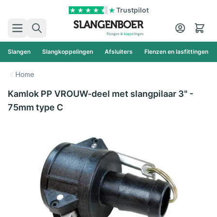
Ga naar de inhoud
Trustpilot
Zoek
Cart
Slangen
Slangkoppelingen
Afsluiters
Flenzen en lasfittingen
Home
Kamlok PP VROUW-deel met slangpilaar 3" -
75mm type C