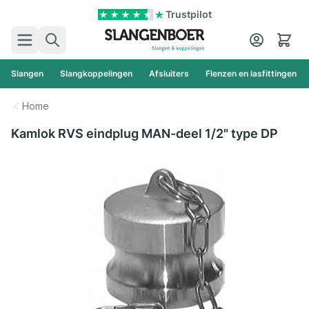
Ga naar de inhoud
Trustpilot
Zoek
Cart
Slangen
Slangkoppelingen
Afsluiters
Flenzen en lasfittingen
Home
Kamlok RVS eindplug MAN-deel 1/2" type DP