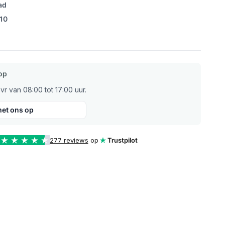
ad
/10
op
r van 08:00 tot 17:00 uur.
et ons op
277 reviews
op
Trustpilot