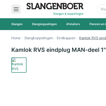
Ga naar de inhoud
Zoek
Slangen
Slangkoppelingen
Afsluiters
Flenzen en l
Home
Slangkoppelingen
Eindkappen
Kamlok RVS eind
Kamlok RVS eindplug MAN-deel 1"