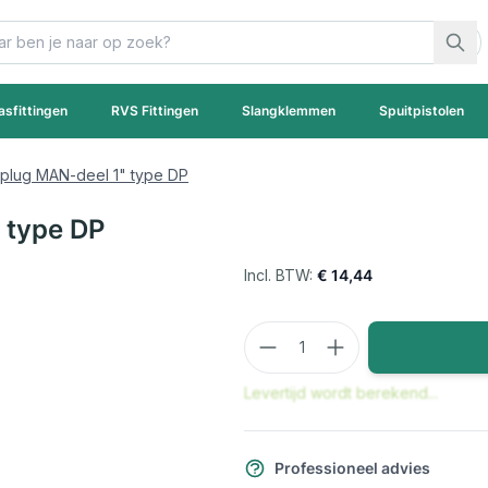
asfittingen
RVS Fittingen
Slangklemmen
Spuitpistolen
plug MAN-deel 1" type DP
 type DP
€ 14,44
Aantal
Levertijd wordt berekend...
Professioneel advies