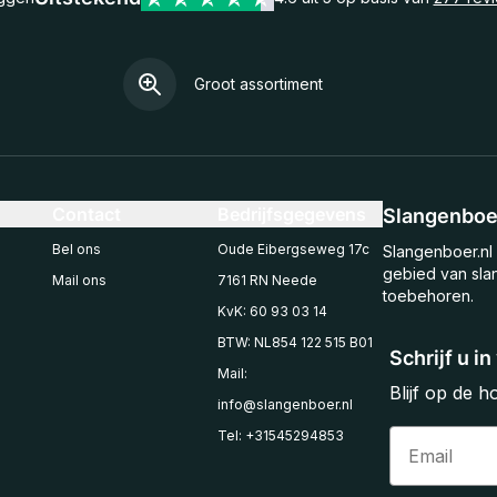
Groot assortiment
Contact
Bedrijfsgegevens
Slangenboer
Bel ons
Oude Eibergseweg 17c
Slangenboer.nl 
gebied van sla
Mail ons
7161 RN Neede
toebehoren.
KvK: 60 93 03 14
BTW: NL854 122 515 B01
Schrijf u i
Mail:
Blijf op de 
info@slangenboer.nl
Email
Tel: +31545294853