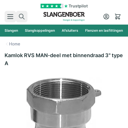
Ga naar de inhoud
Trustpilot
Zoek
Cart
Slangen
Slangkoppelingen
Afsluiters
Flenzen en lasfittingen
Home
Kamlok RVS MAN-deel met binnendraad 3" type
A