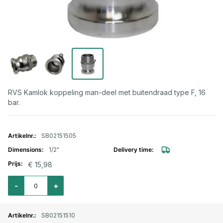
RVS Kamlok koppeling man-deel met buitendraad type F, 16
bar.
Gegroepeerde productitems
SB02151505
1/2"
€ 15,98
Aantal voor Kamlok RVS MAN-deel met buitendraad 1/2" type F
-
+
SB02151510