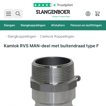
Ga naar de inhoud
Trustpilot
Zoek
Cart
Slangen
Slangkoppelingen
Afsluiters
Flenzen en lasfittingen
Slangkoppelingen
Camlock Koppelingen
Kamlok RVS MAN-deel met buitendraad type F