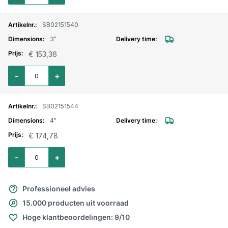
SB02151540
3"
€ 153,36
Aantal voor Kamlok RVS MAN-deel met buitendraad 3" type F
-
+
SB02151544
4"
€ 174,78
Aantal voor Kamlok RVS MAN-deel met buitendraad 4" type F
-
+
Professioneel advies
15.000 producten uit voorraad
Hoge klantbeoordelingen: 9/10