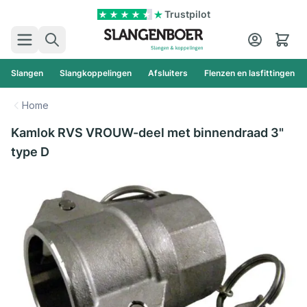
Ga naar de inhoud
Trustpilot
Zoek
Cart
Slangen
Slangkoppelingen
Afsluiters
Flenzen en lasfittingen
Home
Kamlok RVS VROUW-deel met binnendraad 3"
type D