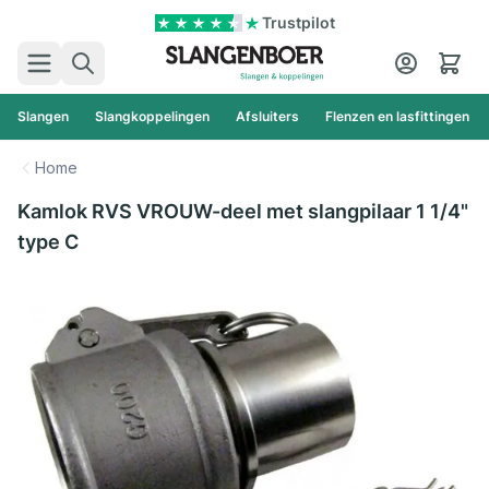
Ga naar de inhoud
Trustpilot
Zoek
Cart
Slangen
Slangkoppelingen
Afsluiters
Flenzen en lasfittingen
Home
Kamlok RVS VROUW-deel met slangpilaar 1 1/4"
type C