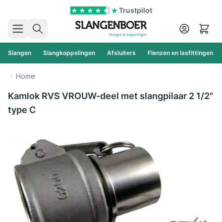
Ga naar de inhoud
Trustpilot
Zoek
Cart
Slangen
Slangkoppelingen
Afsluiters
Flenzen en lasfittingen
Home
Kamlok RVS VROUW-deel met slangpilaar 2 1/2"
type C