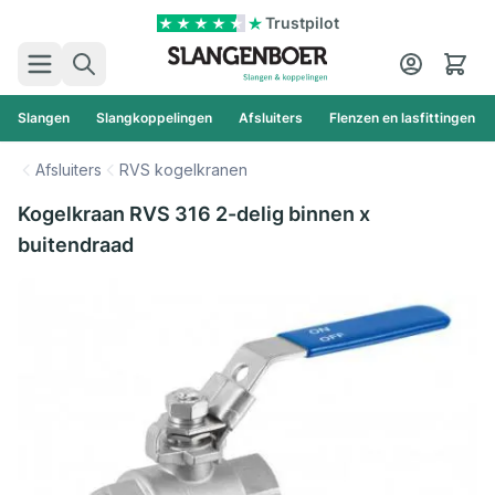
Ga naar de inhoud
Trustpilot
Zoek
Cart
Slangen
Slangkoppelingen
Afsluiters
Flenzen en lasfittingen
Afsluiters
RVS kogelkranen
Kogelkraan RVS 316 2-delig binnen x
buitendraad