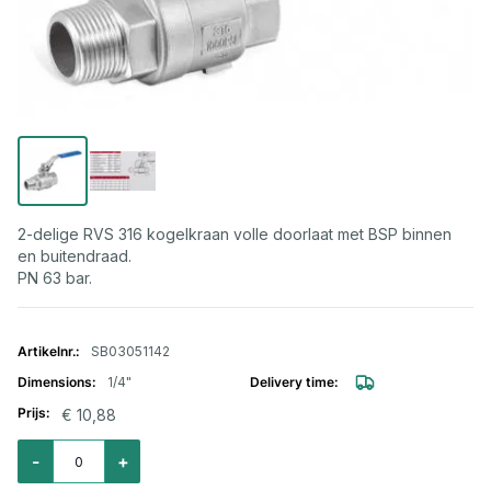
2-delige RVS 316 kogelkraan volle doorlaat met BSP binnen
en buitendraad.
PN 63 bar.
Gegroepeerde productitems
SB03051142
1/4"
€ 10,88
Aantal voor Kogelkraan RVS 316 2-delig bi.bu 1/4"
-
+