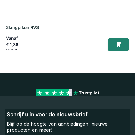
Slangpilaar RVS
T
Vanaf
€ 1,36
€
Trustpilot
Schrijf u in voor de nieuwsbrief
Blijf op de hoogte van aanbiedingen, nieuwe
producten en meer!