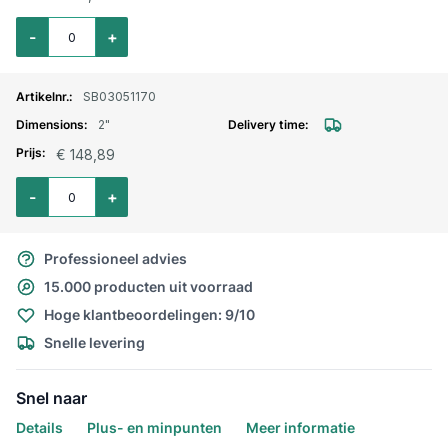
Aantal voor Kogelkraan RVS 316 2-delig bi.bu 1 1/2"
-
+
SB03051170
2"
€ 148,89
Aantal voor Kogelkraan RVS 316 2-delig bi.bu 2"
-
+
Professioneel advies
15.000 producten uit voorraad
Hoge klantbeoordelingen: 9/10
Snelle levering
Snel naar
Details
Plus- en minpunten
Meer informatie