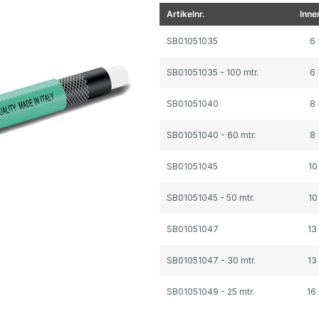
Artikelnr.
Inne
Gegroepeerde productitems
SB01051035
6
SB01051035 - 100 mtr.
6
SB01051040
8
SB01051040 - 60 mtr.
8
SB01051045
10
SB01051045 - 50 mtr.
10
SB01051047
13
SB01051047 - 30 mtr.
13
SB01051049 - 25 mtr.
16