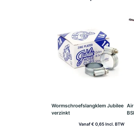
Wormschroefslangklem Jubilee
Ai
verzinkt
BS
Vanaf
€ 0,65
In winkelwagen