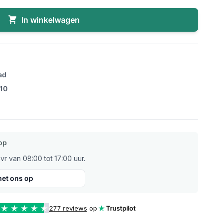
In winkelwagen
ad
/10
op
r van 08:00 tot 17:00 uur.
et ons op
277 reviews
op
Trustpilot