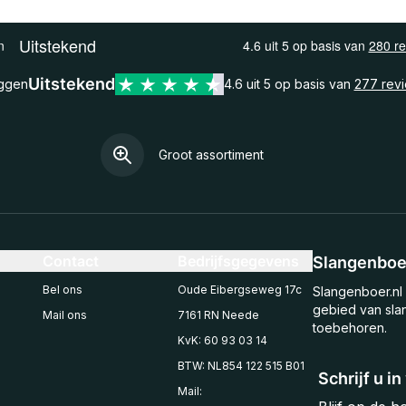
Uitstekend
eggen
4.6 uit 5 op basis van
277 rev
Groot assortiment
Contact
Bedrijfsgegevens
Slangenboer
Bel ons
Oude Eibergseweg 17c
Slangenboer.nl 
gebied van sla
Mail ons
7161 RN Neede
toebehoren.
KvK: 60 93 03 14
BTW: NL854 122 515 B01
Schrijf u i
Mail: