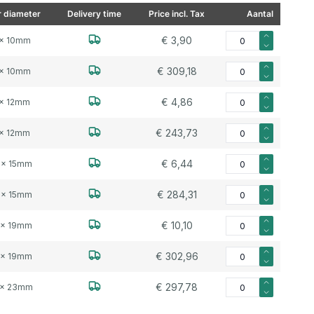
r diameter
Delivery time
Price incl. Tax
Aantal
Aantal voor Luchtsla
€ 3,90
 x 10mm
Aantal voor Luchtsla
€ 309,18
 x 10mm
Aantal voor Luchtsla
€ 4,86
 x 12mm
Aantal voor Luchtsl
€ 243,73
 x 12mm
Aantal voor Luchtsla
€ 6,44
 x 15mm
Aantal voor Luchtsla
€ 284,31
 x 15mm
Aantal voor Luchtsla
€ 10,10
 x 19mm
Aantal voor Luchtsla
€ 302,96
 x 19mm
Aantal voor Luchtsla
€ 297,78
 x 23mm