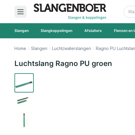
Ga naar de inhoud
Zoek
Slangen
Slangkoppelingen
Afsluiters
Flenzen en l
Home
Slangen
Lucht/waterslangen
Ragno PU Luchtsla
Luchtslang Ragno PU groen