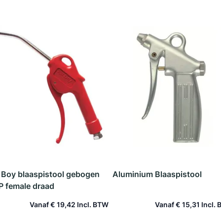
r Boy blaaspistool gebogen
Aluminium Blaaspistool
P female draad
Vanaf
€ 19,42
Vanaf
€ 15,31
In winkelwagen
In winkelwagen