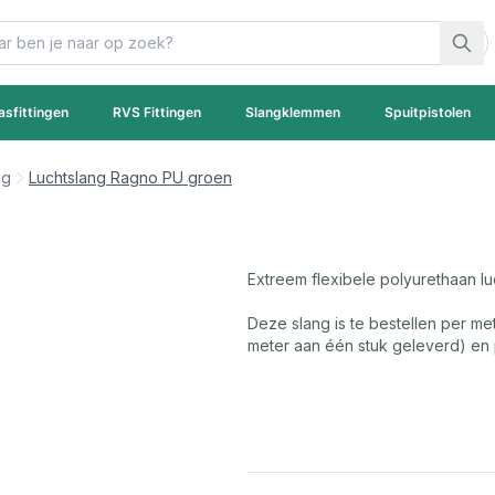
asfittingen
RVS Fittingen
Slangklemmen
Spuitpistolen
ng
Luchtslang Ragno PU groen
Extreem flexibele polyurethaan lu
Deze slang is te bestellen per met
meter aan één stuk geleverd) en pe