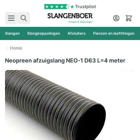
Ga naar de inhoud
Trustpilot
Zoek
Cart
Slangen
Slangkoppelingen
Afsluiters
Flenzen en lasfittingen
Home
Neopreen afzuigslang NEO-1 D63 L=4 meter