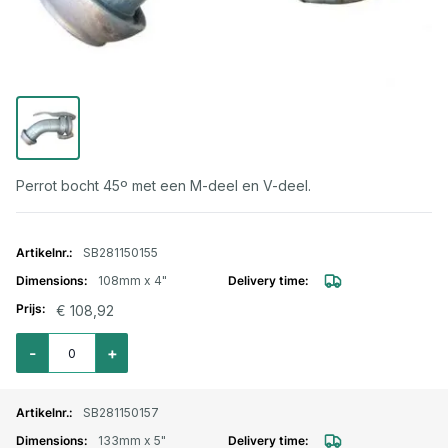
Perrot bocht 45º met een M-deel en V-deel.
Gegroepeerde productitems
SB281150155
108mm x 4"
€ 108,92
Aantal voor Perrot bocht 45º met M-deel en V-deel 108mm X 4"
-
+
SB281150157
133mm x 5"