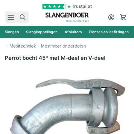
Ga naar de inhoud
Trustpilot
Zoek
Cart
Slangen
Slangkoppelingen
Afsluiters
Flenzen en lasfittingen
Mesttechniek
Mestmixer onderdelen
Perrot bocht 45º met M-deel en V-deel