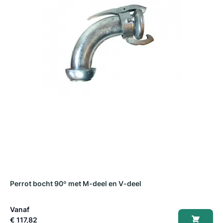
Perrot bocht 90º met M-deel en V-deel
P
Vanaf
V
€ 117,82
€