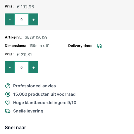
€ 192,96
Aantal voor Perrot bocht 45º met M-deel en V-deel 133mm X 5"
-
+
SB281150159
159mm x 6"
€ 211,82
Aantal voor Perrot bocht 45º met M-deel en V-deel 159mm X 6"
-
+
Professioneel advies
15.000 producten uit voorraad
Hoge klantbeoordelingen: 9/10
Snelle levering
Snel naar