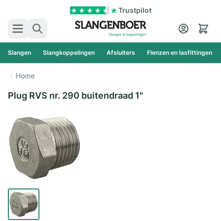
Ga naar de inhoud
Trustpilot
Zoek
Cart
Slangen
Slangkoppelingen
Afsluiters
Flenzen en lasfittingen
Home
Plug RVS nr. 290 buitendraad 1"