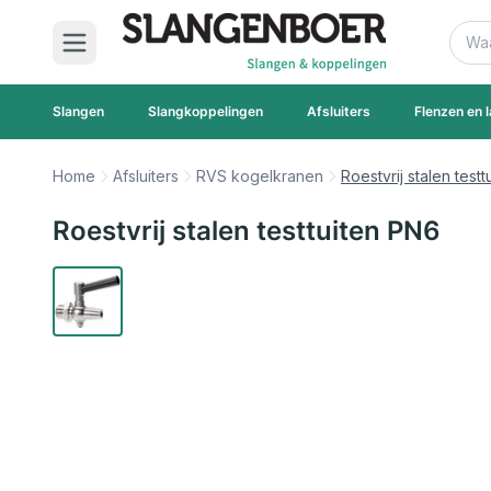
Ga naar de inhoud
Zoek
Slangen
Slangkoppelingen
Afsluiters
Flenzen en l
Home
Afsluiters
RVS kogelkranen
Roestvrij stalen test
Roestvrij stalen testtuiten PN6