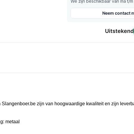
We zijn beschikbaar van ma t/m v
Neem contact m
Uitstekend
van Slangenboer.be zijn van hoogwaardige kwaliteit en zijn leve
ng: metaal