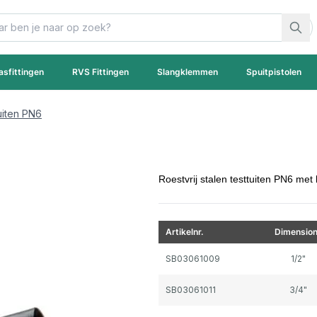
asfittingen
RVS Fittingen
Slangklemmen
Spuitpistolen
tuiten PN6
Roestvrij stalen testtuiten PN6 met
Artikelnr.
Dimensio
Gegroepeerde productitems
SB03061009
1/2"
SB03061011
3/4"