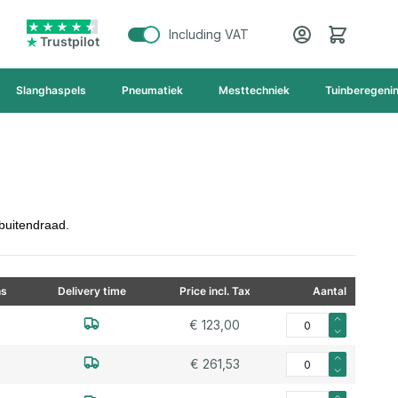
Cart
Including VAT
Trustpilot
Slanghaspels
Pneumatiek
Mesttechniek
Tuinberegeni
 buitendraad.
ns
Delivery time
Price incl. Tax
Aantal
Aantal voor Roestvrij 
€ 123,00
Aantal voor Roestvrij 
€ 261,53
Aantal voor Roestvrij 