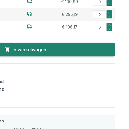
€ 100,99
Aantal voor Roestvrij 
€ 295,19
Aantal voor Roestvrij 
€ 106,17
In winkelwagen
ad
/10
op