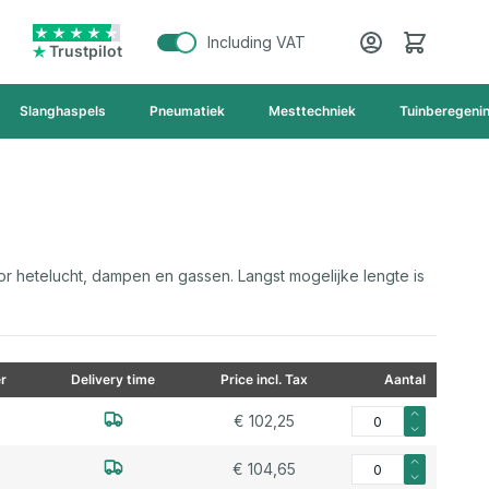
Cart
Including VAT
Trustpilot
Slanghaspels
Pneumatiek
Mesttechniek
Tuinberegeni
or hetelucht, dampen en gassen. Langst mogelijke lengte is
r
Delivery time
Price incl. Tax
Aantal
Aantal voor Siliconen
€ 102,25
Aantal voor Siliconen
€ 104,65