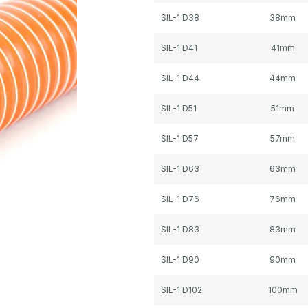
SIL-1 D38
38mm
SIL-1 D41
41mm
SIL-1 D44
44mm
SIL-1 D51
51mm
SIL-1 D57
57mm
SIL-1 D63
63mm
SIL-1 D76
76mm
SIL-1 D83
83mm
SIL-1 D90
90mm
SIL-1 D102
100mm