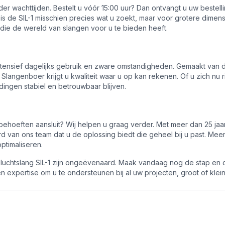
der wachttijden. Bestelt u vóór 15:00 uur? Dan ontvangt u uw beste
 is de SIL-1 misschien precies wat u zoekt, maar voor grotere dime
ie de wereld van slangen voor u te bieden heeft.
tensief dagelijks gebruik en zware omstandigheden. Gemaakt van du
n Slangenboer krijgt u kwaliteit waar u op kan rekenen. Of u zich n
ingen stabiel en betrouwbaar blijven.
w behoeften aansluit? Wij helpen u graag verder. Met meer dan 25 jaar
erd van ons team dat u de oplossing biedt die geheel bij u past. Mee
ptimaliseren.
eluchtslang SIL-1 zijn ongeëvenaard. Maak vandaag nog de stap en
en expertise om u te ondersteunen bij al uw projecten, groot of klei