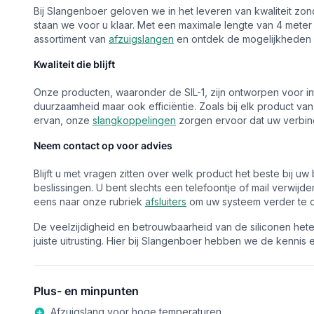
Bij Slangenboer geloven we in het leveren van kwaliteit zon
staan we voor u klaar. Met een maximale lengte van 4 meter
assortiment van
afzuigslangen
en ontdek de mogelijkheden d
Kwaliteit die blijft
Onze producten, waaronder de SIL-1, zijn ontworpen voor in
duurzaamheid maar ook efficiëntie. Zoals bij elk product va
ervan, onze
slangkoppelingen
zorgen ervoor dat uw verbind
Neem contact op voor advies
Blijft u met vragen zitten over welk product het beste bij u
beslissingen. U bent slechts een telefoontje of mail verwijd
eens naar onze rubriek
afsluiters
om uw systeem verder te o
De veelzijdigheid en betrouwbaarheid van de siliconen het
juiste uitrusting. Hier bij Slangenboer hebben we de kennis 
Plus- en minpunten
Afzuigslang voor hoge temperaturen