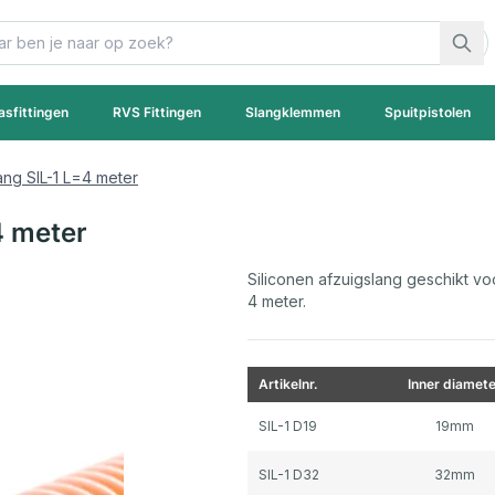
asfittingen
RVS Fittingen
Slangklemmen
Spuitpistolen
ang SIL-1 L=4 meter
4 meter
Siliconen afzuigslang geschikt vo
4 meter.
Artikelnr.
Inner diamete
Gegroepeerde productitems
SIL-1 D19
19mm
SIL-1 D32
32mm