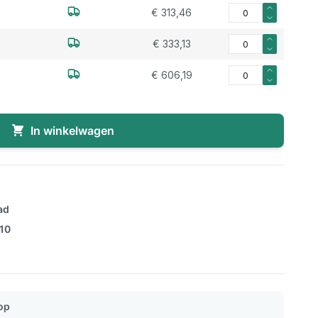
Aantal voor Siliconen
€ 313,46
Aantal voor Siliconen
€ 333,13
Aantal voor Siliconen
€ 606,19
In winkelwagen
ad
/10
op