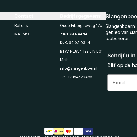
Contact
Bedrijfsgegevens
Slangenboer
Bel ons
Oude Eibergseweg 17c
Slangenboer.nl 
gebied van sla
Mail ons
7161 RN Neede
toebehoren.
KvK: 60 93 03 14
BTW: NL854 122 515 B01
Schrijf u i
Mail:
Blijf op de 
info@slangenboer.nl
Email
Tel: +31545294853