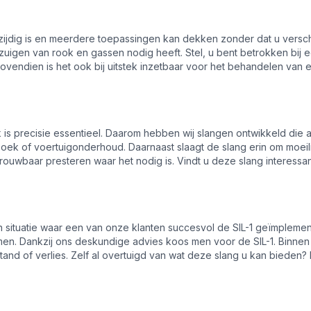
lzijdig is en meerdere toepassingen kan dekken zonder dat u verschi
 afzuigen van rook en gassen nodig heeft. Stel, u bent betrokken bi
. Bovendien is het ook bij uitstek inzetbaar voor het behandelen v
is precisie essentieel. Daarom hebben wij slangen ontwikkeld die 
 of voertuigonderhoud. Daarnaast slaagt de slang erin om moeilij
etrouwbaar presteren waar het nodig is. Vindt u deze slang interes
 situatie waar een van onze klanten succesvol de SIL-1 geïmplemen
en. Dankzij ons deskundige advies koos men voor de SIL-1. Binnen
tand of verlies. Zelf al overtuigd van wat deze slang u kan biede