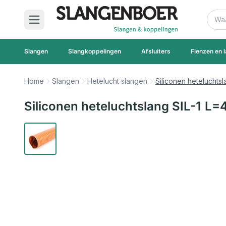
Ga naar de inhoud
Zoek
Slangen
Slangkoppelingen
Afsluiters
Flenzen en l
Home
Slangen
Hetelucht slangen
Siliconen heteluchtsl
Siliconen heteluchtslang SIL-1 L=