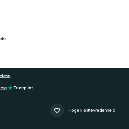
eter
iews
Trustpilot
Hoge klanttevredenheid