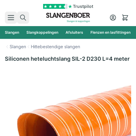
Ga naar de inhoud
Trustpilot
Zoek
Cart
Slangen
Slangkoppelingen
Afsluiters
Flenzen en lasfittingen
Slangen
Hittebestendige slangen
Siliconen heteluchtslang SIL-2 D230 L=4 meter