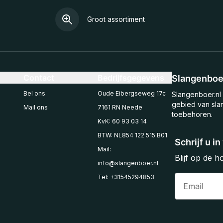
Groot assortiment
Contact
Bedrijfsgegevens
Slangenboer
Bel ons
Oude Eibergseweg 17c
Slangenboer.nl 
gebied van sla
Mail ons
7161 RN Neede
toebehoren.
KvK: 60 93 03 14
BTW: NL854 122 515 B01
Schrijf u i
Mail:
Blijf op de 
info@slangenboer.nl
Email
Tel: +31545294853