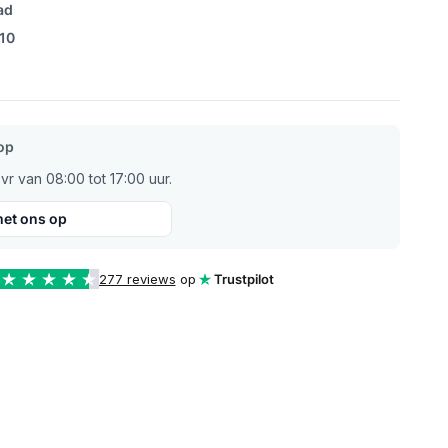
ad
/10
op
r van 08:00 tot 17:00 uur.
et ons op
277 reviews
op
Trustpilot