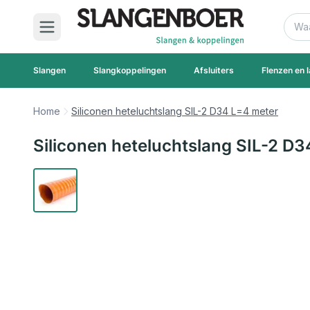
Ga naar de inhoud
Zoek
Slangen
Slangkoppelingen
Afsluiters
Flenzen en l
Home
Siliconen heteluchtslang SIL-2 D34 L=4 meter
Siliconen heteluchtslang SIL-2 D