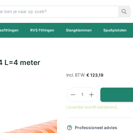
asfittingen
RVS Fittingen
Slangklemmen
Spuitpistolen
34 L=4 meter
€ 123,19
Aantal
Levertijd wordt berekend...
Professioneel advies