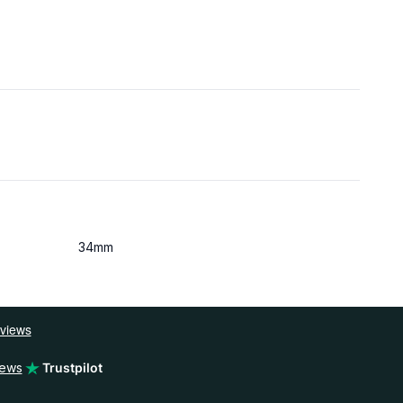
34mm
iews
Trustpilot