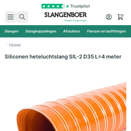
Ga naar de inhoud
Trustpilot
Zoek
Cart
Slangen
Slangkoppelingen
Afsluiters
Flenzen en lasfittingen
Home
Siliconen heteluchtslang SIL-2 D35 L=4 meter