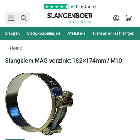
Ga naar de inhoud
Trustpilot
Zoek
Cart
Slangen
Slangkoppelingen
Afsluiters
Flenzen en lasfittingen
Home
Slangklem MAG verzinkt 162x174mm / M10