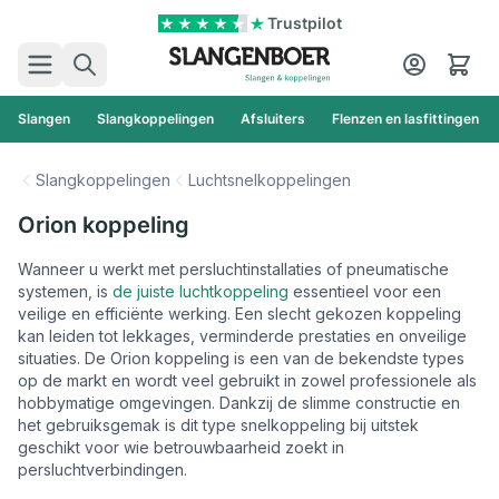
Ga naar de inhoud
Trustpilot
Zoek
Cart
Slangen
Slangkoppelingen
Afsluiters
Flenzen en lasfittingen
Slangkoppelingen
Luchtsnelkoppelingen
Orion koppeling
Wanneer u werkt met persluchtinstallaties of pneumatische
systemen, is
de juiste luchtkoppeling
essentieel voor een
veilige en efficiënte werking. Een slecht gekozen koppeling
kan leiden tot lekkages, verminderde prestaties en onveilige
situaties. De Orion koppeling is een van de bekendste types
op de markt en wordt veel gebruikt in zowel professionele als
hobbymatige omgevingen. Dankzij de slimme constructie en
het gebruiksgemak is dit type snelkoppeling bij uitstek
geschikt voor wie betrouwbaarheid zoekt in
persluchtverbindingen.