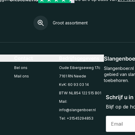
Groot assortiment
Contact
Bedrijfsgegevens
Slangenboer
Bel ons
Oude Eibergseweg 17c
Slangenboer.nl 
gebied van sla
Mail ons
7161 RN Neede
toebehoren.
KvK: 60 93 03 14
BTW: NL854 122 515 B01
Schrijf u i
Mail:
Blijf op de 
info@slangenboer.nl
Email
Tel: +31545294853