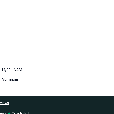
1 1/2" - NA81
Aluminium
iews
Trustpilot