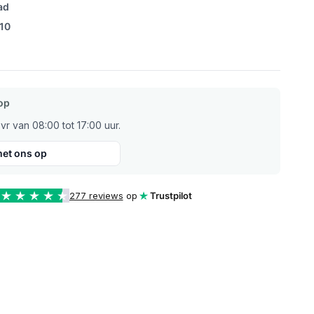
ad
/10
op
r van 08:00 tot 17:00 uur.
et ons op
277 reviews
op
Trustpilot