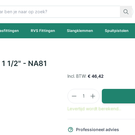
asfittingen
RVS Fittingen
Slangklemmen
Spuitpistolen
 1 1/2" - NA81
€ 46,42
Aantal
Levertijd wordt berekend...
Professioneel advies