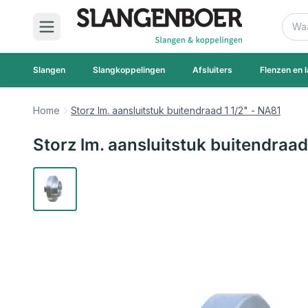
Ga naar de inhoud
Zoek
Slangen
Slangkoppelingen
Afsluiters
Flenzen en l
Home
Storz lm. aansluitstuk buitendraad 1 1/2" - NA81
Storz lm. aansluitstuk buitendraad