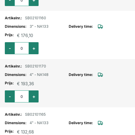
-
+
SB02101160
3" - NA133
€ 176,10
Aantal voor Storz lm. aansluitstuk buitendraad draaibaar 3" - NA133
-
+
SB02101170
4" - NA148
€ 193,36
Aantal voor Storz lm. aansluitstuk buitendraad draaibaar 4" - NA148
-
+
SB02101165
4" - NA133
€ 132,68