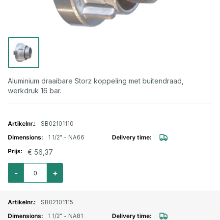
Aluminium draaibare Storz koppeling met buitendraad,
werkdruk 16 bar.
Gegroepeerde productitems
SB02101110
1 1/2" - NA66
€ 56,37
Aantal voor Storz lm. aansluitstuk buitendraad draaibaar 1 1/2" - NA66
-
+
SB02101115
1 1/2" - NA81