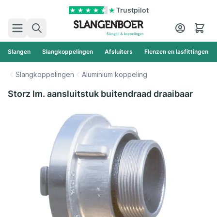
Ga naar de inhoud
Trustpilot
Zoek
Cart
Slangen
Slangkoppelingen
Afsluiters
Flenzen en lasfittingen
Slangkoppelingen
Aluminium koppeling
Storz lm. aansluitstuk buitendraad draaibaar