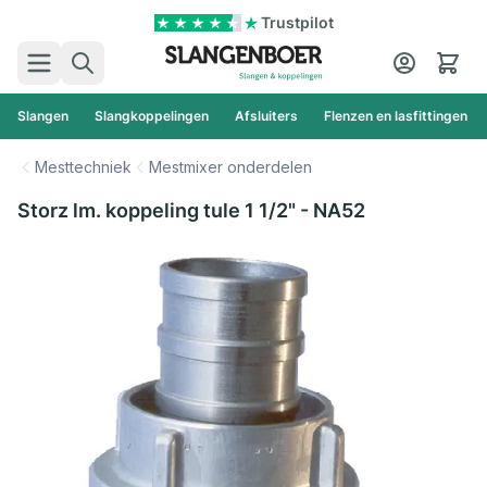
Ga naar de inhoud
Trustpilot
Zoek
Cart
Slangen
Slangkoppelingen
Afsluiters
Flenzen en lasfittingen
Mesttechniek
Mestmixer onderdelen
Storz lm. koppeling tule 1 1/2" - NA52