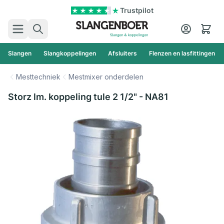
Ga naar de inhoud
Trustpilot
Zoek
Cart
Slangen
Slangkoppelingen
Afsluiters
Flenzen en lasfittingen
Mesttechniek
Mestmixer onderdelen
Storz lm. koppeling tule 2 1/2" - NA81