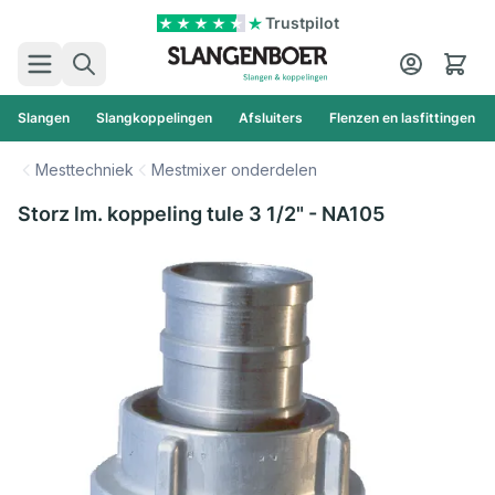
Ga naar de inhoud
Trustpilot
Zoek
Cart
Slangen
Slangkoppelingen
Afsluiters
Flenzen en lasfittingen
Mesttechniek
Mestmixer onderdelen
Storz lm. koppeling tule 3 1/2" - NA105