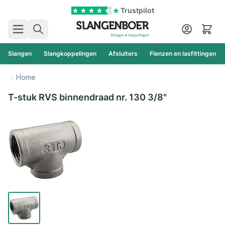
Ga naar de inhoud
Trustpilot
Zoek
Cart
Slangen
Slangkoppelingen
Afsluiters
Flenzen en lasfittingen
Home
T-stuk RVS binnendraad nr. 130 3/8"