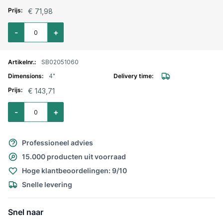
€ 71,98
Aantal voor Tankwagen aansluitstuk RVS MK80 binnendraad 3"
-
+
SB02051060
4"
€ 143,71
Aantal voor Tankwagen aansluitstuk RVS MK100 binnendraad 4"
-
+
Professioneel advies
15.000 producten uit voorraad
Hoge klantbeoordelingen: 9/10
Snelle levering
Snel naar