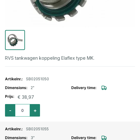
RVS tankwagen koppeling Elaflex type MK.
Gegroepeerde productitems
SB02051050
2"
€ 38,97
Aantal voor Tankwagen aansluitstuk RVS MK50 binnendraad 2"
-
+
SB02051055
3"