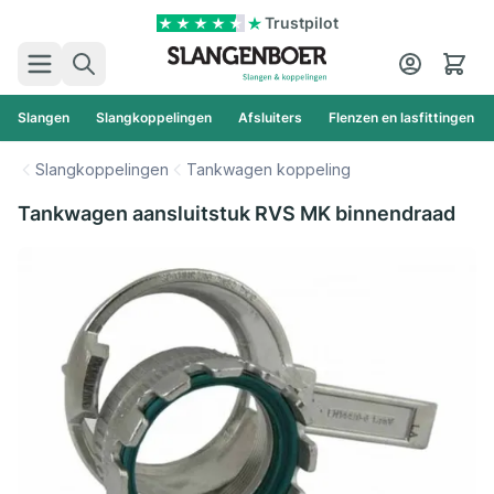
Ga naar de inhoud
Trustpilot
Zoek
Cart
Slangen
Slangkoppelingen
Afsluiters
Flenzen en lasfittingen
Slangkoppelingen
Tankwagen koppeling
Tankwagen aansluitstuk RVS MK binnendraad