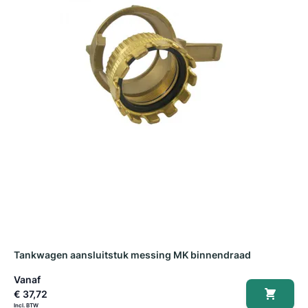
Tankwagen aansluitstuk messing MK binnendraad
T
Vanaf
V
€ 37,72
€