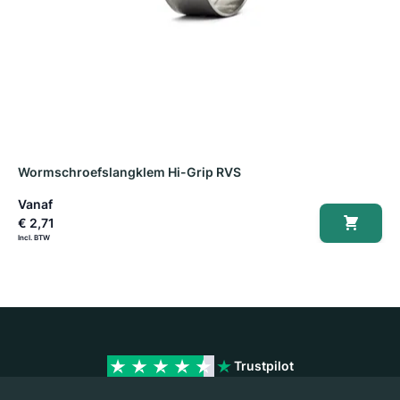
Wormschroefslangklem Hi-Grip RVS
S
Vanaf
€ 2,71
€
Trustpilot