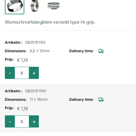
Wormschroefslangklem verzinkt type Hi-grip.
Gegroepeerde productitems
SB05151155
9,5 x 12mm
€ 1,14
Aantal voor Wormschroefslangklem Hi-Grip verzinkt 9,5x12mm
-
+
SB05151160
11 x 16mm
€ 1,19
Aantal voor Wormschroefslangklem Hi-Grip verzinkt 11x16mm
-
+