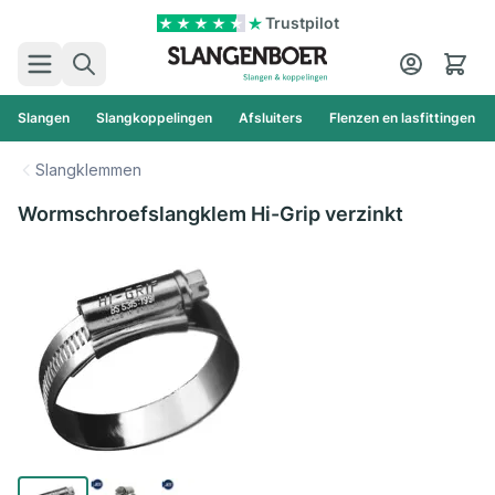
Ga naar de inhoud
Trustpilot
Zoek
Cart
Slangen
Slangkoppelingen
Afsluiters
Flenzen en lasfittingen
Slangklemmen
Wormschroefslangklem Hi-Grip verzinkt