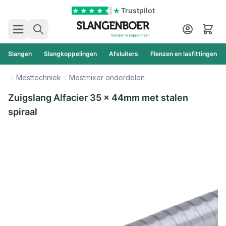
Ga naar de inhoud
Trustpilot
Zoek
Cart
Slangen
Slangkoppelingen
Afsluiters
Flenzen en lasfittingen
Mesttechniek
Mestmixer onderdelen
Zuigslang Alfacier 35 x 44mm met stalen
spiraal