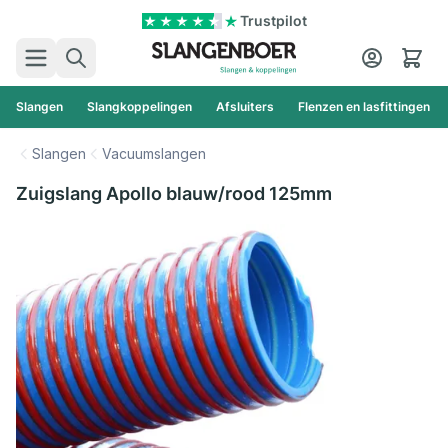
Ga naar de inhoud
Trustpilot
Zoek
Cart
Slangen
Slangkoppelingen
Afsluiters
Flenzen en lasfittingen
Slangen
Vacuumslangen
Zuigslang Apollo blauw/rood 125mm