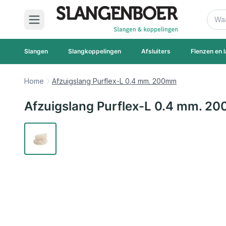
Ga naar de inhoud
Zoek
Slangen
Slangkoppelingen
Afsluiters
Flenzen en l
Home
Afzuigslang Purflex-L 0.4 mm. 200mm
Afzuigslang Purflex-L 0.4 mm. 2