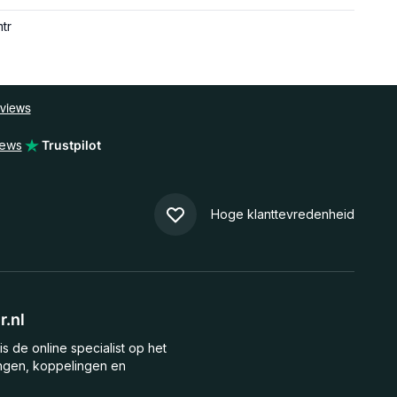
mtr
iews
Trustpilot
Hoge klanttevredenheid
.nl
is de online specialist op het
ngen, koppelingen en