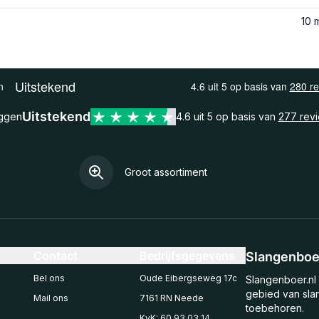
10 
Uitstekend
eggen
4.6 uit 5 op basis van
277 rev
Groot assortiment
Contact
Bedrijfsgegevens
Slangenboer
Bel ons
Oude Eibergseweg 17c
Slangenboer.nl 
gebied van sla
Mail ons
7161 RN Neede
toebehoren.
KvK: 60 93 03 14