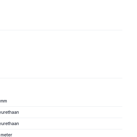
0mm
yurethaan
yurethaan
 meter