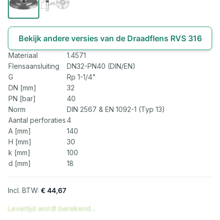
Bekijk andere versies van de Draadflens RVS 316
Materiaal
1.4571
Flensaansluiting
DN32-PN40 (DIN/EN)
G
Rp 1-1/4"
DN [mm]
32
PN [bar]
40
Norm
DIN 2567 & EN 1092-1 (Typ 13)
Aantal perforaties
4
A [mm]
140
H [mm]
30
k [mm]
100
d [mm]
18
€ 44,67
Levertijd wordt berekend...