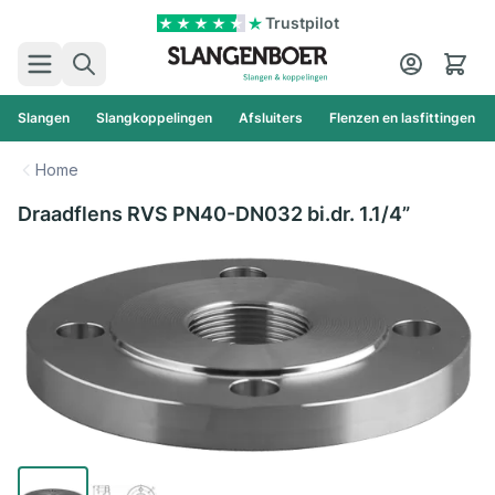
Ga naar de inhoud
Trustpilot
Zoek
Cart
Slangen
Slangkoppelingen
Afsluiters
Flenzen en lasfittingen
Home
Draadflens RVS PN40-DN032 bi.dr. 1.1/4”