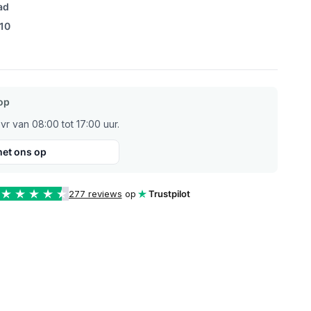
ad
/10
op
r van 08:00 tot 17:00 uur.
et ons op
277 reviews
op
Trustpilot