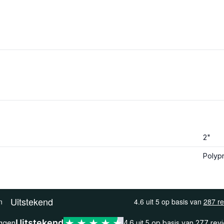
2"
Polyp
Uitstekend
eggen
4.6 uit 5 op basis van
277 rev