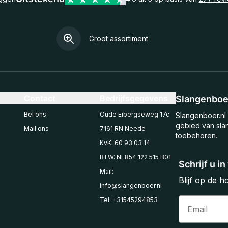
Groot assortiment
Contact
Bedrijfsgegevens
Slangenboer
Bel ons
Oude Eibergseweg 17c
Slangenboer.nl 
gebied van sla
Mail ons
7161 RN Neede
toebehoren.
KvK: 60 93 03 14
BTW: NL854 122 515 B01
Schrijf u i
Mail:
Blijf op de 
info@slangenboer.nl
Email
Tel: +31545294853