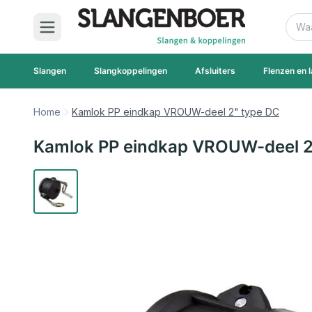
Ga naar de inhoud
Zoek
Slangen
Slangkoppelingen
Afsluiters
Flenzen en l
Home
Kamlok PP eindkap VROUW-deel 2" type DC
Kamlok PP eindkap VROUW-deel 2