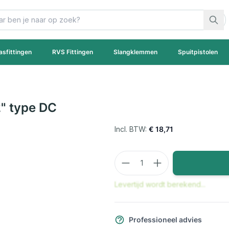
asfittingen
RVS Fittingen
Slangklemmen
Spuitpistolen
" type DC
€ 18,71
Aantal
Levertijd wordt berekend...
Professioneel advies