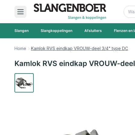
Ga naar de inhoud
Zoek
Slangen
Slangkoppelingen
Afsluiters
Flenzen en l
Home
Kamlok RVS eindkap VROUW-deel 3/4" type DC
Kamlok RVS eindkap VROUW-deel 