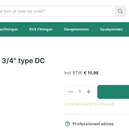
asfittingen
RVS Fittingen
Slangklemmen
Spuitpistolen
3/4" type DC
€ 15,98
Aantal
Levertijd wordt berekend...
Professioneel advies