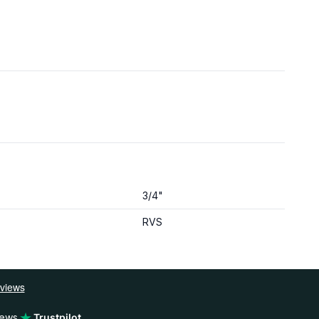
3/4"
RVS
iews
Trustpilot