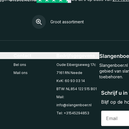
Groot assortiment
Contact
Bedrijfsgegevens
Slangenboer
Bel ons
Oude Eibergseweg 17c
Slangenboer.nl 
gebied van sla
Mail ons
7161 RN Neede
toebehoren.
KvK: 60 93 03 14
BTW: NL854 122 515 B01
Schrijf u i
Mail:
Blijf op de 
info@slangenboer.nl
Email
Tel: +31545294853