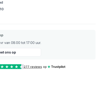
ad
/10
op
r van 08:00 tot 17:00 uur.
et ons op
277 reviews
op
Trustpilot