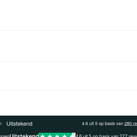
Uitstekend
eggen
4.6 uit 5 op basis van
277 rev