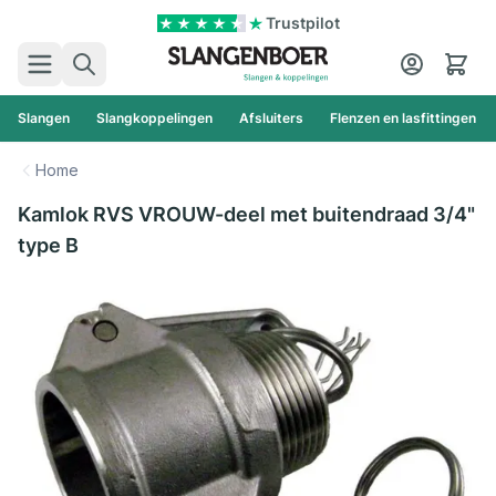
Ga naar de inhoud
Trustpilot
Zoek
Cart
Slangen
Slangkoppelingen
Afsluiters
Flenzen en lasfittingen
Home
Kamlok RVS VROUW-deel met buitendraad 3/4"
type B