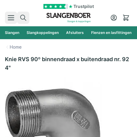
Ga naar de inhoud
Trustpilot
Zoek
Cart
Slangen
Slangkoppelingen
Afsluiters
Flenzen en lasfittingen
Home
Knie RVS 90º binnendraad x buitendraad nr. 92
4"