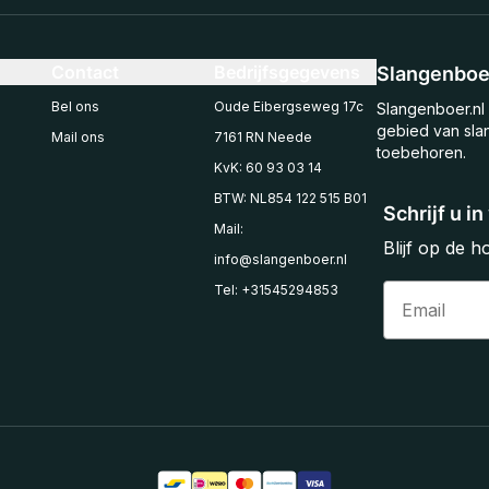
Contact
Bedrijfsgegevens
Slangenboer
Bel ons
Oude Eibergseweg 17c
Slangenboer.nl 
gebied van sla
Mail ons
7161 RN Neede
toebehoren.
KvK: 60 93 03 14
BTW: NL854 122 515 B01
Schrijf u i
Mail:
Blijf op de 
info@slangenboer.nl
Email
Tel: +31545294853