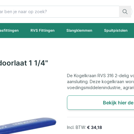
asfittingen
RVS Fittingen
Slangklemmen
Spuitpistolen
oorlaat 1 1/4"
De Kogelkraan RVS 316 2-delig vo
aansluiting. Deze kogelkraan word
voedingsmiddelenindustrie, agrar
Bekijk hier d
€ 34,18