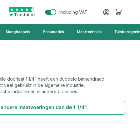
Cart
Including VAT
Trustpilot
Slanghaspels
Pneumatiek
Mesttechniek
Tuinberegeni
lle doorlaat 1 1/4" heeft een dubbele binnendraad
t veel gebruikt in de algemene industrie,
ische industrie en in andere branches.
e andere maatvoeringen dan de 1 1/4".