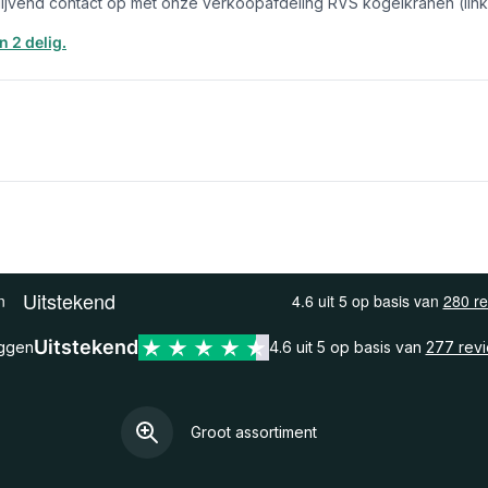
lijvend contact op met onze verkoopafdeling RVS kogelkranen (link)
 2 delig.
Uitstekend
eggen
4.6 uit 5 op basis van
277 rev
Groot assortiment