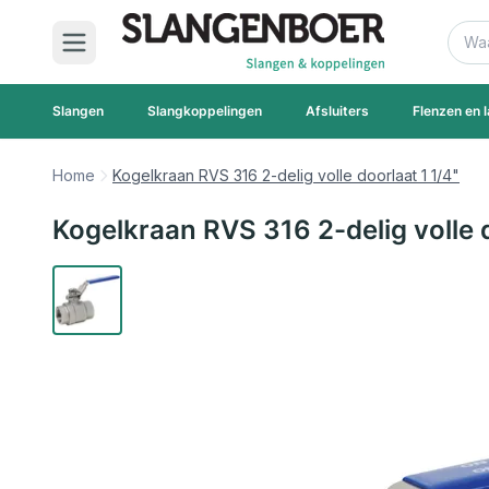
Ga naar de inhoud
Zoek
Slangen
Slangkoppelingen
Afsluiters
Flenzen en l
Home
Kogelkraan RVS 316 2-delig volle doorlaat 1 1/4"
Kogelkraan RVS 316 2-delig volle d