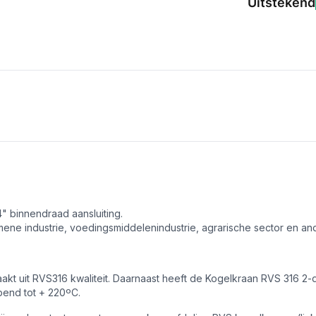
Uitstekend
" binnendraad aansluiting.
ene industrie, voedingsmiddelenindustrie, agrarische sector en an
 uit RVS316 kwaliteit. Daarnaast heeft de Kogelkraan RVS 316 2-del
end tot + 220ºC.