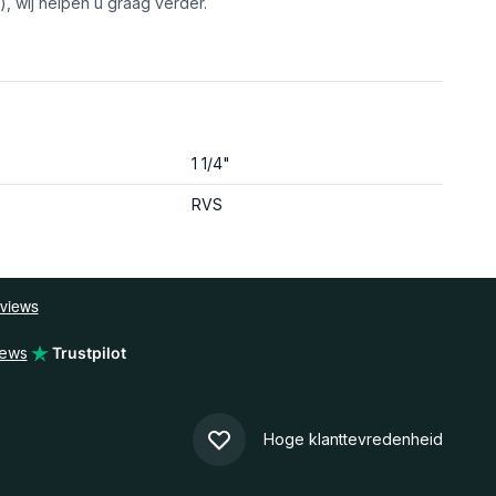
, wij helpen u graag verder.
1 1/4"
RVS
iews
Trustpilot
Hoge klanttevredenheid