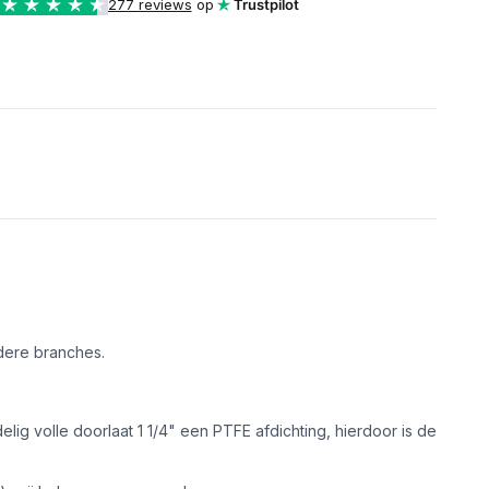
277 reviews
op
Trustpilot
dere branches.
ig volle doorlaat 1 1/4" een PTFE afdichting, hierdoor is de