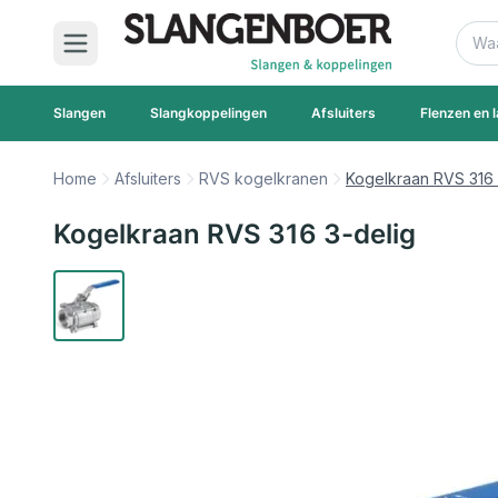
Ga naar de inhoud
Zoek
Slangen
Slangkoppelingen
Afsluiters
Flenzen en l
Home
Afsluiters
RVS kogelkranen
Kogelkraan RVS 316 
Kogelkraan RVS 316 3-delig