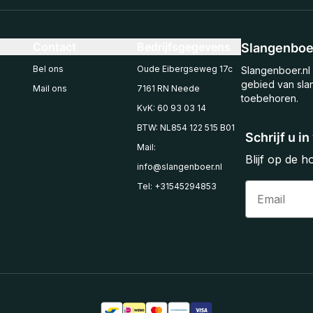
Contact
Bedrijfsgegevens
Slangenboer
Bel ons
Oude Eibergseweg 17c
Slangenboer.nl 
gebied van sla
Mail ons
7161 RN Neede
toebehoren.
KvK: 60 93 03 14
BTW: NL854 122 515 B01
Schrijf u i
Mail:
Blijf op de 
info@slangenboer.nl
Email
Tel: +31545294853