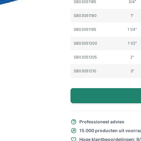
SB03051185
3/4"
SB03051190
1"
SB03051195
1 1/4"
SB03051200
1 1/2"
SB03051205
2"
SB03051210
3"
Professioneel advies
15.000 producten uit voorra
Hoge klantbeoordelingen: 9