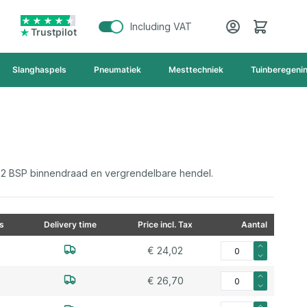
Cart
Including VAT
Trustpilot
Slanghaspels
Pneumatiek
Mesttechniek
Tuinberegeni
 2 BSP binnendraad en vergrendelbare hendel.
s
Delivery time
Price incl. Tax
Aantal
Aantal voor Kogelkraa
€ 24,02
Aantal voor Kogelkraa
€ 26,70
Aantal voor Kogelkraa