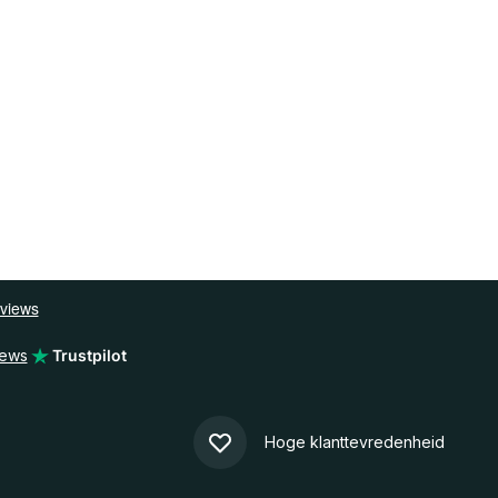
iews
Trustpilot
Hoge klanttevredenheid