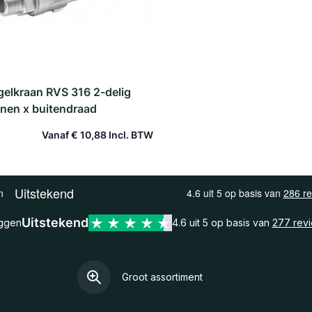
gelkraan RVS 316 2-delig
nnen x buitendraad
Vanaf
€ 10,88
In winkelwagen
Uitstekend
eggen
4.6 uit 5 op basis van
277 rev
Groot assortiment