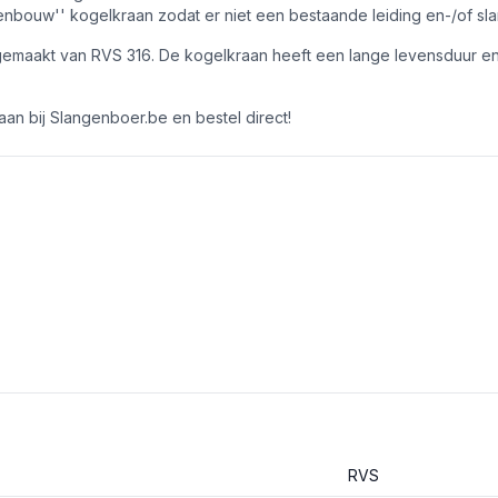
senbouw'' kogelkraan zodat er niet een bestaande leiding en-/of 
gemaakt van RVS 316. De kogelkraan heeft een lange levensduur en
an bij Slangenboer.be en bestel direct!
RVS