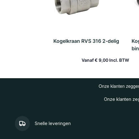
Kogelkraan RVS 316 2-delig
Ko
bi
Vanaf
€ 9,00
In winkelwagen
Onze klanten z
Snelle leveringen