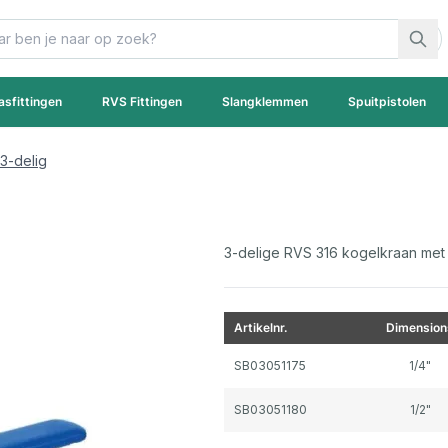
asfittingen
RVS Fittingen
Slangklemmen
Spuitpistolen
3-delig
3-delige RVS 316 kogelkraan met
Artikelnr.
Dimension
Gegroepeerde productitems
SB03051175
1/4"
SB03051180
1/2"