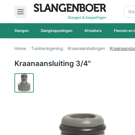
Ga naar de inhoud
Zoek
Slangen
Slangkoppelingen
Afsluiters
Flenzen en l
Home
Tuinberegening
Kraanaansluitingen
Kraanaanslui
Kraanaansluiting 3/4"