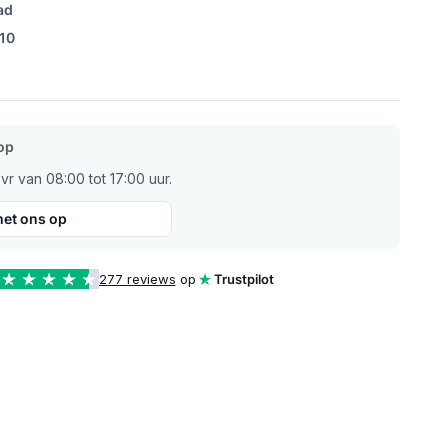
ad
/10
op
r van 08:00 tot 17:00 uur.
et ons op
277 reviews
op
Trustpilot