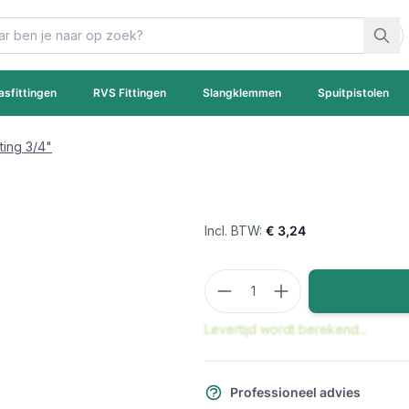
asfittingen
RVS Fittingen
Slangklemmen
Spuitpistolen
ting 3/4"
€ 3,24
Aantal
Levertijd wordt berekend...
Professioneel advies