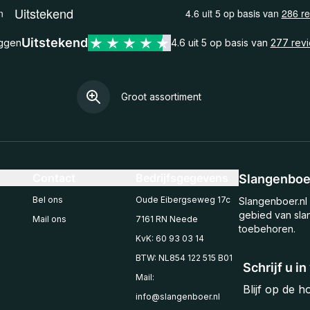
Uitstekend
eggen
4.6 uit 5 op basis van
277 rev
Groot assortiment
Contact
Bedrijfsgegevens
Slangenboer
Bel ons
Oude Eibergseweg 17c
Slangenboer.nl 
gebied van sla
Mail ons
7161 RN Neede
toebehoren.
KvK: 60 93 03 14
BTW: NL854 122 515 B01
Schrijf u i
Mail:
Blijf op de 
info@slangenboer.nl